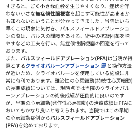
すぎると、
ごく小さな血栓
を生じやすくなり、症状を伴
わない小さな
無症候性脳梗塞
を起こす可能性が高まるか
も知れないということが分かってきました。当院はいち
早くこの現象に気付き、パルスフィールドアブレーショ
ンの際は、パルスの間隔をあける、術中の抗凝固薬を増
やすなどの工夫を行い、無症候性脳梗塞の回避を行って
おります。
また、
パルスフィールドアブレーション(PFA)
は当院が得
意とする
クライオバルーンアブレーション
と操作方法
が近いため、クライオバルーンを使用している施設に非
常に有利であります。難治性の心房細動(持続性心房細動)
の長期成績については、現時点では当院のクライオバル
ーンアブレーションの術後成績が圧倒的に良いのです
が、早期の心房細動(発作性心房細動)の治療成績はPFAに
おいてもかなり良いと考えられます。当院ではこの早期
の心房細動症例から
パルスフィールドアブレーション
(PFA)
を始めております。