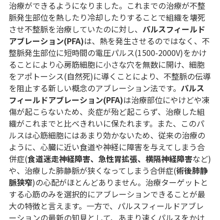
治療ができるようになりました。これまでの治療が不整
脈発生部位を熱したり冷却したりすることで組織を壊死
させ不整脈を治療していたのに対し、
パルスフィールド
アブレーション(PFA)
は、熱を発生させるのではなく、不
整脈発生部位に短時間の電圧パルス(1500-2000V)をかけ
ることにより心房筋細胞に小さな穴を無数に開け、細胞
をアポトーシス(自然死)に導くことにより、不整脈の伝導
を阻止する新しい概念のアブレーション法です。
パルス
フィールドアブレーション(PFA)
は治療部位にやけどや凍
傷が起こらないため、炎症が殆ど起こらず、治療した組
織がこれまでと比べきれいに保たれます。また、このパ
ルスは心筋細胞にはあまり効かないため、従来の治療の
ように、心臓に近い食道や神経に障害を与えてしまう合
併症(
食道迷走神経障害、急性胃拡張、横隔神経障害
など)
や、治療した肺静脈が狭くなってしまう合併症(
術後肺静
脈狭窄
)の心配がほとんどありません。治療ターゲットと
する心筋のみを選択的にアブレーションできることが最
大の特徴と言えます。一方で、パルスフィールドアブレ
ーションの最新の知見として、あまり速くパルスをかけ