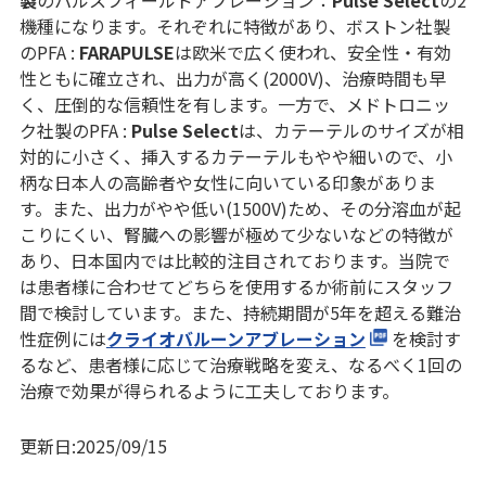
機種になります。それぞれに特徴があり、ボストン社製
のPFA :
FARAPULSE
は欧米で広く使われ、安全性・有効
性ともに確立され、出力が高く(2000V)、治療時間も早
く、圧倒的な信頼性を有します。一方で、メドトロニッ
ク社製のPFA :
Pulse Select
は、カテーテルのサイズが相
対的に小さく、挿入するカテーテルもやや細いので、小
柄な日本人の高齢者や女性に向いている印象がありま
す。また、出力がやや低い(1500V)ため、その分溶血が起
こりにくい、腎臓への影響が極めて少ないなどの特徴が
あり、日本国内では比較的注目されております。当院で
は患者様に合わせてどちらを使用するか術前にスタッフ
間で検討しています。また、持続期間が5年を超える難治
性症例には
クライオバルーンアブレーション
を検討す
るなど、患者様に応じて治療戦略を変え、なるべく1回の
治療で効果が得られるように工夫しております。
更新日:2025/09/15