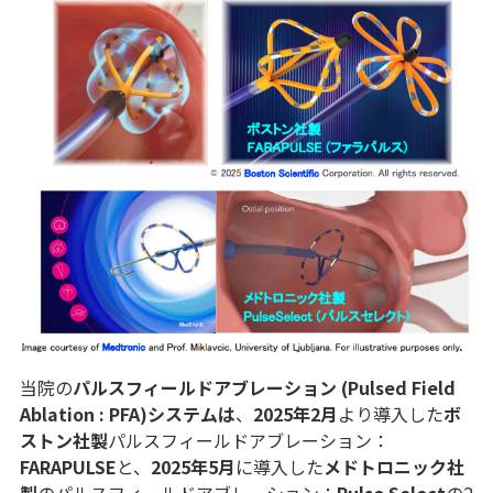
当院の
パルスフィールドアブレーション (Pulsed Field
Ablation : PFA)システムは
、
2025年2月
より導入した
ボ
ストン社製
パルスフィールドアブレーション：
FARAPULSE
と、
2025年5月
に導入した
メドトロニック社
製
のパルスフィールドアブレーション：
Pulse Select
の2