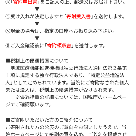
③「
寄附申出書
」をご記入の上、郵送又はお届け下さい。
▼
④受け入れが決定しますと「
寄附受入書
」を送付します。
▼
⑤現金の場合は、指定の口座へお振り込み下さい。
▼
⑥ご入金確認後に「
寄附領収書
」を送付します。
■税制上の優遇措置について
地域医療機能推進機構は独立行政法人通則法第２条第
１項に規定する独立行政法人であり、「特定公益増進法
人」として定められています。当院にご寄附なされた個人
または法人は、税制上の優遇措置が受けられます。
※優遇措置の詳細については、国税庁のホームペー
ジでご確認願います。
■ご寄附いただいた方のご紹介について
ご寄附された方の公表のご意向をお伺いしたうえで、当
院ホームページにて感謝の意を込め、ご芳名を掲載させ