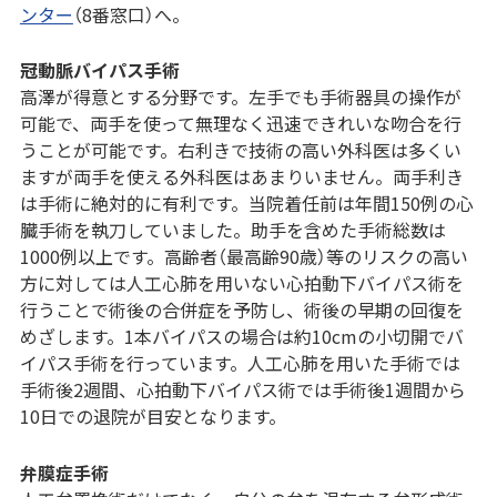
ンター
（8番窓口）へ。
冠動脈バイパス手術
高澤が得意とする分野です。左手でも手術器具の操作が
可能で、両手を使って無理なく迅速できれいな吻合を行
うことが可能です。右利きで技術の高い外科医は多くい
ますが両手を使える外科医はあまりいません。両手利き
は手術に絶対的に有利です。当院着任前は年間150例の心
臓手術を執刀していました。助手を含めた手術総数は
1000例以上です。高齢者（最高齢90歳）等のリスクの高い
方に対しては人工心肺を用いない心拍動下バイパス術を
行うことで術後の合併症を予防し、術後の早期の回復を
めざします。1本バイパスの場合は約10cmの小切開でバ
イパス手術を行っています。人工心肺を用いた手術では
手術後2週間、心拍動下バイパス術では手術後1週間から
10日での退院が目安となります。
弁膜症手術